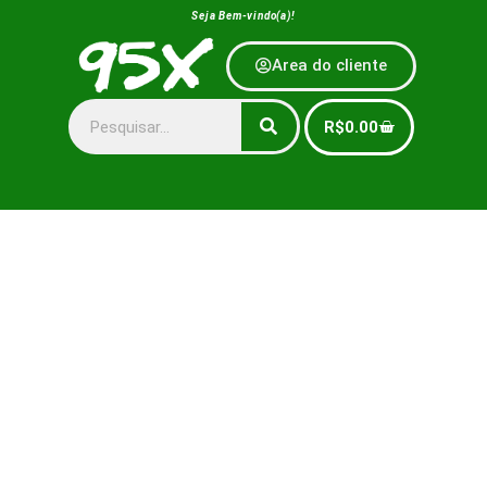
Seja Bem-vindo(a)!
Area do cliente
R$
0.00