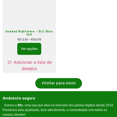
Undead Nightmare – DLC Xbox
360
R$
12.50
–
R$
32.50
Ver opções
Adicionar a lista de
desejos
Voltar para inicio
Ambiente seguro
Somos a
95x
, uma loja que atua no mercado dos games digitais desde 2019.
Prezamos pela qualidade, bom atendimento, e honestidade com todos os
nossos clientes!