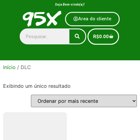
Seja Bem-vindo(a)!
Area do cliente
R$
0.00
Início
/ DLC
Exibindo um único resultado