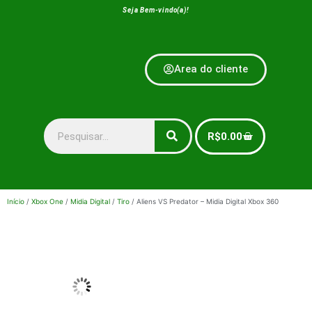
Seja Bem-vindo(a)!
Area do cliente
R$
0.00
Início
/
Xbox One
/
Midia Digital
/
Tiro
/ Aliens VS Predator – Midia Digital Xbox 360