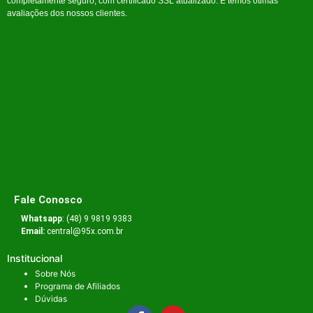
completamente seguro, com certificado SSL atualizado. E temos ótimas
avaliações dos nossos clientes.
Fale Conosco
Whatsapp
: (48) 9 9819 9383
Email:
central@95x.com.br
Institucional
Sobre Nós
Programa de Afiliados
Dúvidas