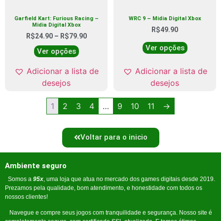
Garfield Kart: Furious Racing –
WRC 9 – Midia Digital Xbox
Midia Digital Xbox
R$
49.90
R$
24.90
–
R$
79.90
Ver opções
Ver opções
Adicionar a lista de
Adicionar a lista de
desejos
desejos
1
2
3
4
…
9
10
11
→
Voltar para o inicio
Ambiente seguro
Somos a
95x
, uma loja que atua no mercado dos games digitais desde 2019.
Prezamos pela qualidade, bom atendimento, e honestidade com todos os
nossos clientes!
Navegue e compre seus jogos com tranquilidade e segurança. Nosso site é