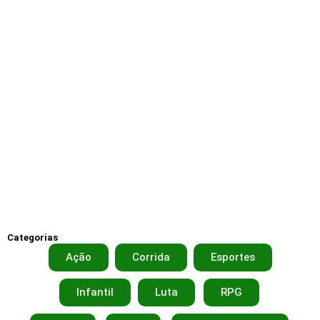
Categorias
Ação
Corrida
Esportes
Infantil
Luta
RPG