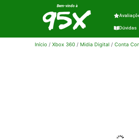
Bem-vindo à
Avaliaçõ
Dúvidas
Início
/
Xbox 360
/
Midia Digital
/
Conta Com