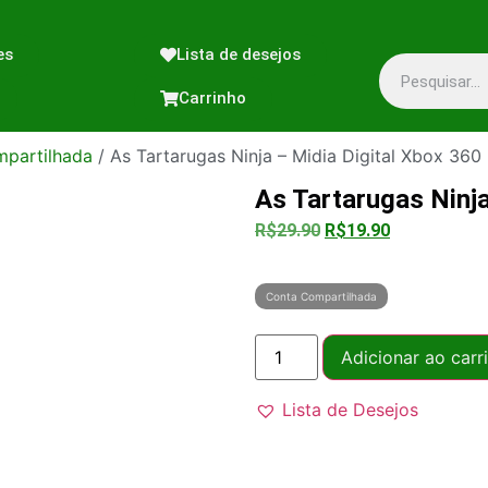
es
Lista de desejos
Carrinho
partilhada
/ As Tartarugas Ninja – Midia Digital Xbox 360
As Tartarugas Ninja
R$
29.90
R$
19.90
Conta Compartilhada
Adicionar ao carr
Lista de Desejos