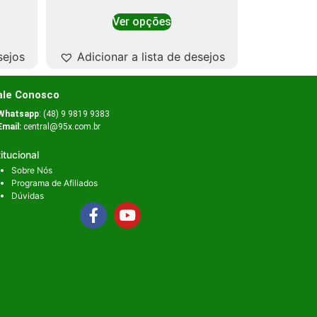
Ver opções
sejos
Adicionar a lista de desejos
ale Conosco
Whatsapp
: (48) 9 9819 9383
Email:
central@95x.com.br
titucional
Sobre Nós
Programa de Afiliados
Dúvidas