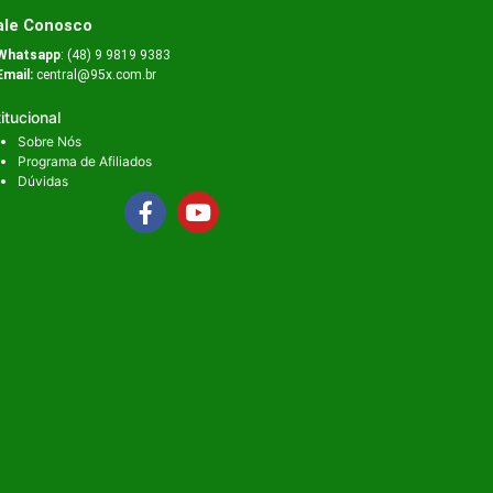
ale Conosco
Whatsapp
: (48) 9 9819 9383
Email:
central@95x.com.br
titucional
Sobre Nós
Programa de Afiliados
Dúvidas