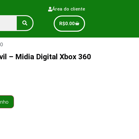
Área do cliente
R$
0.00
60
il – Midia Digital Xbox 360
inho