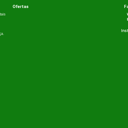
Ofertas
F
tais
Ins
ça.