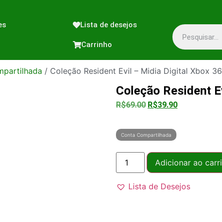
es
Lista de desejos
Carrinho
partilhada
/ Coleção Resident Evil – Midia Digital Xbox 3
Coleção Resident Ev
R$
69.00
R$
39.90
Conta Compartilhada
Adicionar ao carr
Lista de Desejos