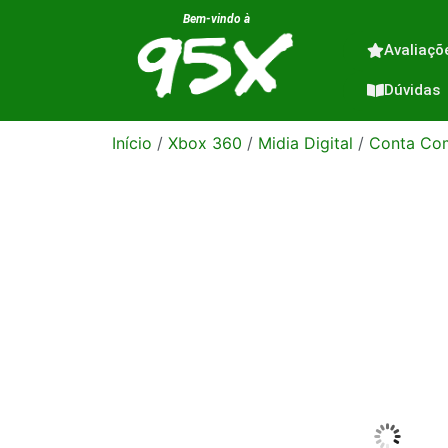
Bem-vindo à
Avaliaçõ
Dúvidas
Início
/
Xbox 360
/
Midia Digital
/
Conta Com