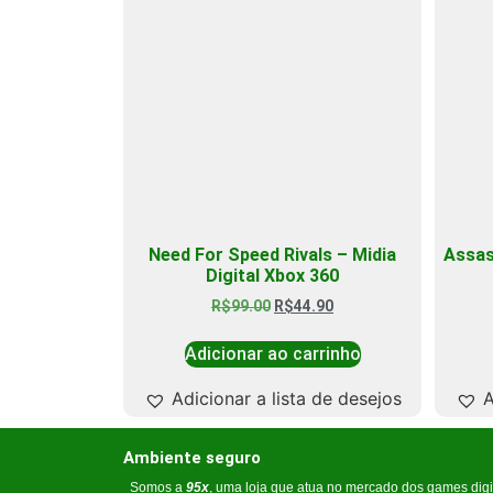
Need For Speed Rivals – Midia
Assass
Digital Xbox 360
R$
99.00
R$
44.90
Adicionar ao carrinho
Adicionar a lista de desejos
A
Ambiente seguro
Somos a
95x
, uma loja que atua no mercado dos games digi