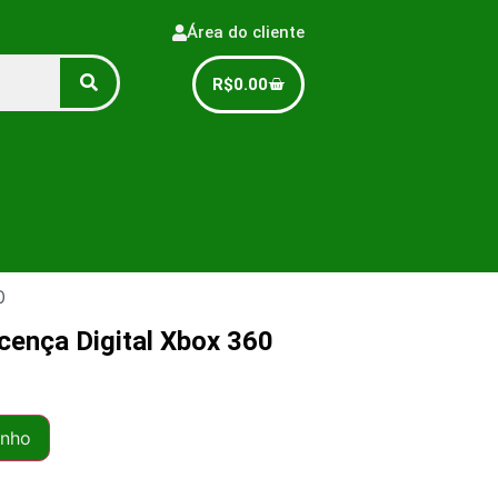
Área do cliente
R$
0.00
0
icença Digital Xbox 360
inho