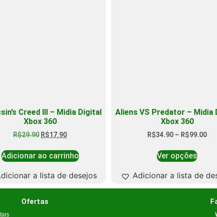
in’s Creed III – Midia Digital
Aliens VS Predator – Midia D
Xbox 360
Xbox 360
R$
29.90
R$
17.90
R$
34.90
–
R$
99.00
Adicionar ao carrinho
Ver opções
dicionar a lista de desejos
Adicionar a lista de de
Ofertas
F
tais