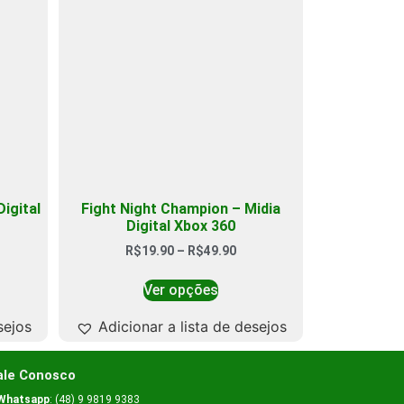
igital
Fight Night Champion – Midia
Digital Xbox 360
R$
19.90
–
R$
49.90
Ver opções
sejos
Adicionar a lista de desejos
ale Conosco
Whatsapp
: (48) 9 9819 9383