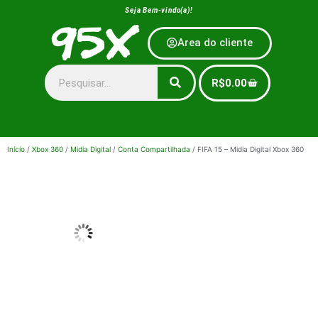
Seja Bem-vindo(a)!
Area do cliente
R$
0.00
Início
/
Xbox 360
/
Midia Digital
/
Conta Compartilhada
/ FIFA 15 – Midia Digital Xbox 360