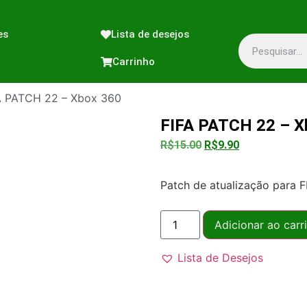
es
Lista de desejos
Carrinho
A PATCH 22 – Xbox 360
FIFA PATCH 22 – X
R$
15.00
R$
9.90
Patch de atualização para F
Adicionar ao carr
Lista de Desejos