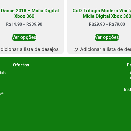
 Dance 2018 – Midia Digital
CoD Trilogia Modern Warf
Xbox 360
Midia Digital Xbox 360
R$
14.90
–
R$
39.90
R$
29.90
–
R$
79.00
Ver opções
Ver opções
dicionar a lista de desejos
Adicionar a lista de de
Ofertas
F
tais
Ins
ça.