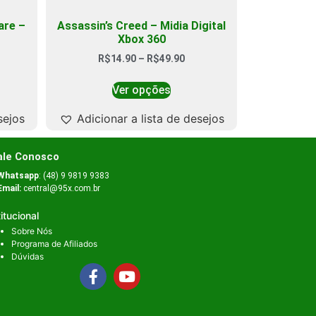
are –
Assassin’s Creed – Midia Digital
Xbox 360
R$
14.90
–
R$
49.90
Ver opções
sejos
Adicionar a lista de desejos
ale Conosco
Whatsapp
: (48) 9 9819 9383
Email:
central@95x.com.br
titucional
Sobre Nós
Programa de Afiliados
Dúvidas