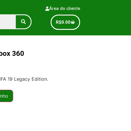
Área do cliente
R$
0.00
box 360
IFA 19 Legacy Edition.
inho