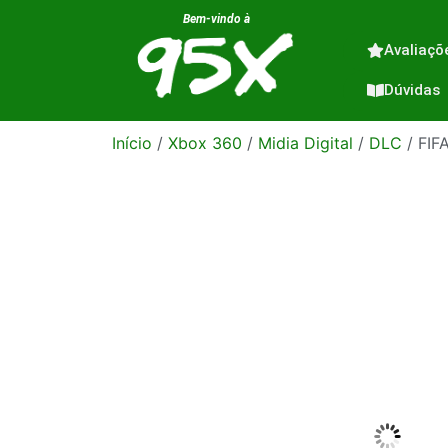
Bem-vindo à
Avaliaçõ
Dúvidas
Início
/
Xbox 360
/
Midia Digital
/
DLC
/ FIF