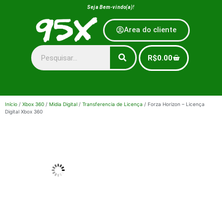
Seja Bem-vindo(a)!
Area do cliente
R$
0.00
Início
/
Xbox 360
/
Midia Digital
/
Transferencia de Licença
/ Forza Horizon – Licença
Digital Xbox 360