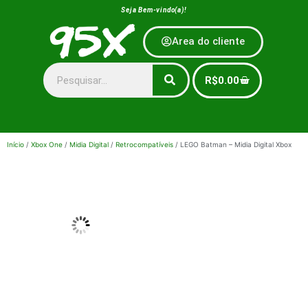
Seja Bem-vindo(a)!
Area do cliente
R$
0.00
Início
/
Xbox One
/
Midia Digital
/
Retrocompatíveis
/ LEGO Batman – Midia Digital Xbox