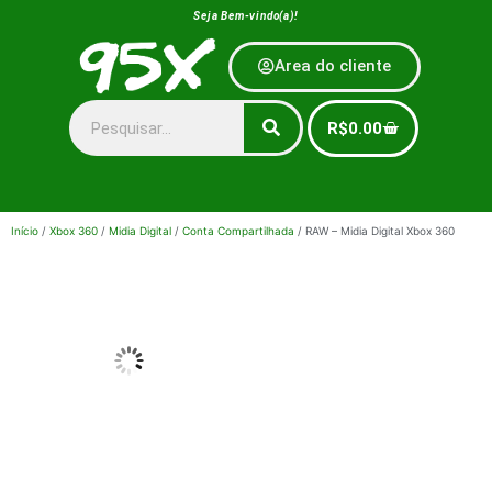
Seja Bem-vindo(a)!
Area do cliente
R$
0.00
Início
/
Xbox 360
/
Midia Digital
/
Conta Compartilhada
/ RAW – Midia Digital Xbox 360