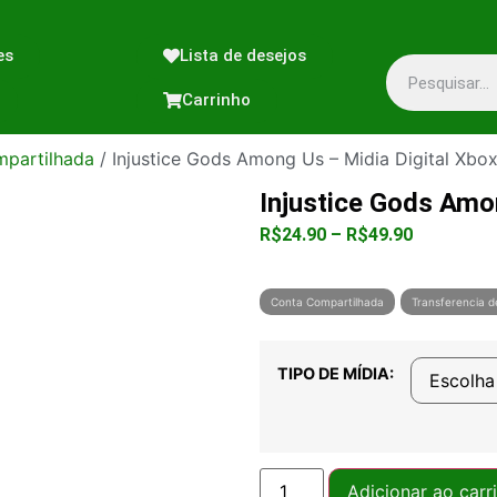
es
Lista de desejos
Carrinho
partilhada
/ Injustice Gods Among Us – Midia Digital Xbo
Injustice Gods Amo
R$
24.90
–
R$
49.90
Conta Compartilhada
Transferencia d
TIPO DE MÍDIA:
Adicionar ao carr