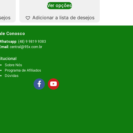
Ver opções
sejos
Adicionar a lista de desejos
ale Conosco
Whatsapp
: (48) 9 9819 9383
Email:
central@95x.com.br
titucional
Sobre Nós
Programa de Afiliados
Dúvidas