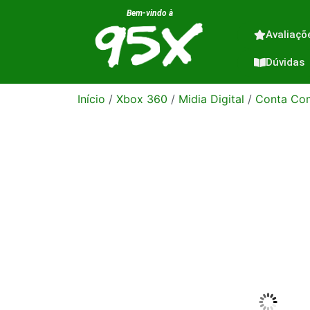
Bem-vindo à
Avaliaçõ
Dúvidas
Início
/
Xbox 360
/
Midia Digital
/
Conta Com