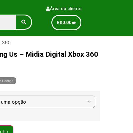
Área do cliente
R$
0.00
x 360
ng Us – Midia Digital Xbox 360
e Licença
inho