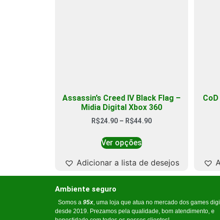
Assassin’s Creed IV Black Flag –
CoD 
Midia Digital Xbox 360
R$
24.90
–
R$
44.90
Ver opções
Adicionar a lista de desejos
A
Ambiente seguro
Somos a
95x
, uma loja que atua no mercado dos games digi
desde 2019. Prezamos pela qualidade, bom atendimento, e