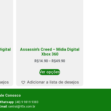
igital
Assassin’s Creed – Midia Digital
Xbox 360
R$
14.90
–
R$
49.90
Ver opções
sejos
Adicionar a lista de desejos
ale Conosco
Whatsapp
: (48) 9 9819 9383
Email:
central@95x.com.br