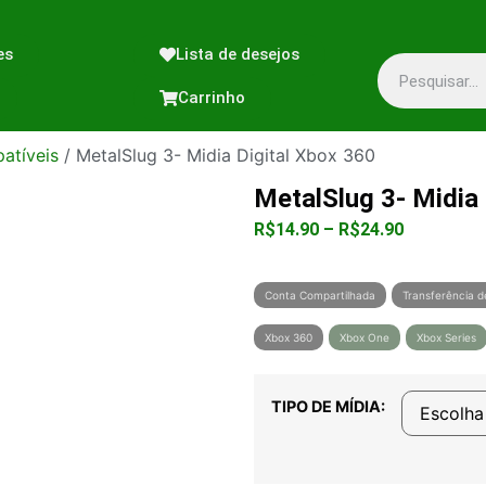
es
Lista de desejos
Carrinho
atíveis
/ MetalSlug 3- Midia Digital Xbox 360
MetalSlug 3- Midia 
R$
14.90
–
R$
24.90
Conta Compartilhada
Transferência d
Xbox 360
Xbox One
Xbox Series
TIPO DE MÍDIA: