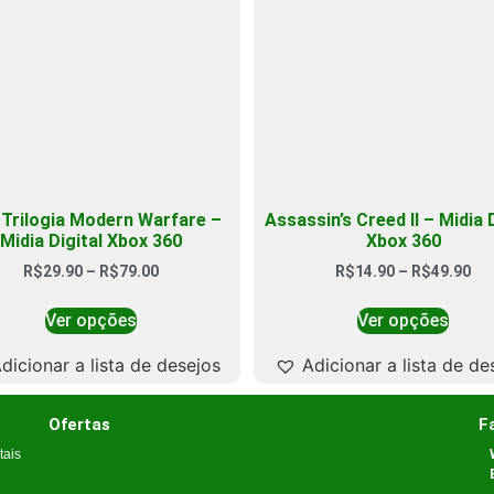
Trilogia Modern Warfare –
Assassin’s Creed II – Midia D
Midia Digital Xbox 360
Xbox 360
R$
29.90
–
R$
79.00
R$
14.90
–
R$
49.90
Ver opções
Ver opções
dicionar a lista de desejos
Adicionar a lista de de
Ofertas
F
tais