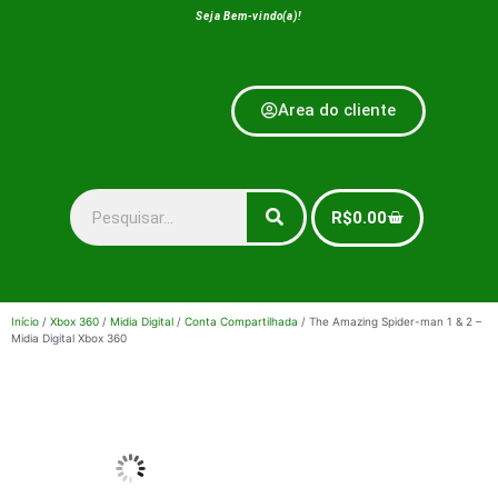
Seja Bem-vindo(a)!
Area do cliente
R$
0.00
Início
/
Xbox 360
/
Midia Digital
/
Conta Compartilhada
/ The Amazing Spider-man 1 & 2 –
Midia Digital Xbox 360